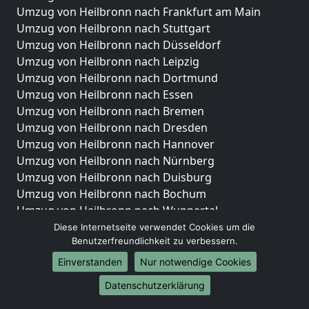
Umzug von Heilbronn nach Frankfurt am Main
Umzug von Heilbronn nach Stuttgart
Umzug von Heilbronn nach Düsseldorf
Umzug von Heilbronn nach Leipzig
Umzug von Heilbronn nach Dortmund
Umzug von Heilbronn nach Essen
Umzug von Heilbronn nach Bremen
Umzug von Heilbronn nach Dresden
Umzug von Heilbronn nach Hannover
Umzug von Heilbronn nach Nürnberg
Umzug von Heilbronn nach Duisburg
Umzug von Heilbronn nach Bochum
Umzug von Heilbronn nach Wuppertal
Umzug von Heilbronn nach Bielefeld
Diese Internetseite verwendet Cookies um die
Benutzerfreundlichkeit zu verbessern.
Umzug von Heilbronn nach Bonn
Umzug von Heilbronn nach Münster
Einverstanden
Nur notwendige Cookies
Internationale-Umzüge
Datenschutzerklärung