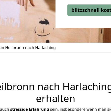
blitzschnell ko
n Heilbronn nach Harlaching
lbronn nach Harlaching
erhalten
 auch
stressige
Erfahrung
sein, insbesondere wenn man si