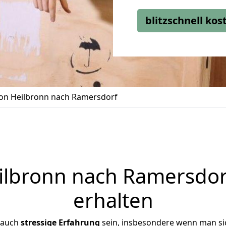
blitzschnell ko
n Heilbronn nach Ramersdorf
lbronn nach Ramersdorf
erhalten
 auch
stressige
Erfahrung
sein, insbesondere wenn man si