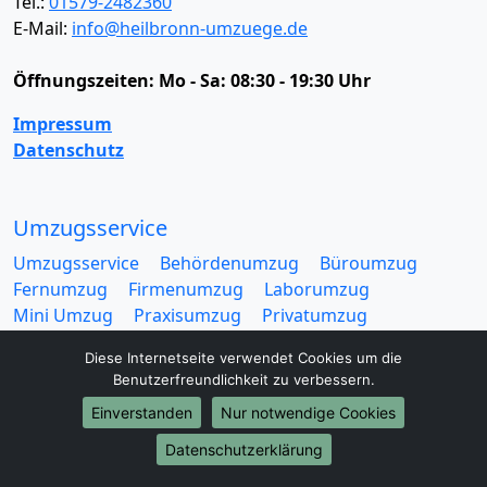
Tel.:
01579-2482360
E-Mail:
info@heilbronn-umzuege.de
Öffnungszeiten:
Mo - Sa: 08:30 - 19:30 Uhr
Impressum
Datenschutz
Umzugsservice
Umzugsservice
Behördenumzug
Büroumzug
Fernumzug
Firmenumzug
Laborumzug
Mini Umzug
Praxisumzug
Privatumzug
Seniorenumzug
Studentenumzug
Beiladung
Diese Internetseite verwendet Cookies um die
Entrümpelung
Halteverbotszone
Klaviertransport
Benutzerfreundlichkeit zu verbessern.
Möbellift
Haushaltsauflösung
Möbeltaxi
Einverstanden
Nur notwendige Cookies
Möbelmitfahrzentrale
Umzugskartons
Datenschutzerklärung