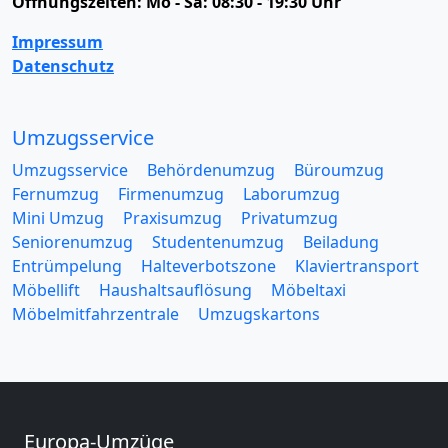
Öffnungszeiten:
Mo - Sa: 08:30 - 19:30 Uhr
Impressum
Datenschutz
Umzugsservice
Umzugsservice
Behördenumzug
Büroumzug
Fernumzug
Firmenumzug
Laborumzug
Mini Umzug
Praxisumzug
Privatumzug
Seniorenumzug
Studentenumzug
Beiladung
Entrümpelung
Halteverbotszone
Klaviertransport
Möbellift
Haushaltsauflösung
Möbeltaxi
Möbelmitfahrzentrale
Umzugskartons
Europa-Umzüge