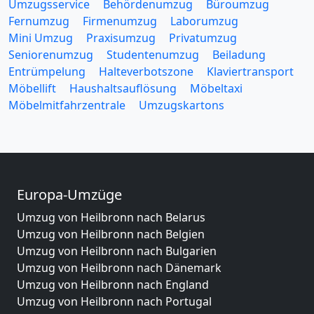
Umzugsservice
Behördenumzug
Büroumzug
Fernumzug
Firmenumzug
Laborumzug
Mini Umzug
Praxisumzug
Privatumzug
Seniorenumzug
Studentenumzug
Beiladung
Entrümpelung
Halteverbotszone
Klaviertransport
Möbellift
Haushaltsauflösung
Möbeltaxi
Möbelmitfahrzentrale
Umzugskartons
Europa-Umzüge
Umzug von Heilbronn nach Belarus
Umzug von Heilbronn nach Belgien
Umzug von Heilbronn nach Bulgarien
Umzug von Heilbronn nach Dänemark
Umzug von Heilbronn nach England
Umzug von Heilbronn nach Portugal