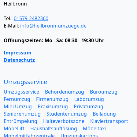
Heilbronn
Tel.:
01579-2482360
E-Mail:
info@heilbronn-umzuege.de
Öffnungszeiten:
Mo - Sa: 08:30 - 19:30 Uhr
Impressum
Datenschutz
Umzugsservice
Umzugsservice
Behördenumzug
Büroumzug
Fernumzug
Firmenumzug
Laborumzug
Mini Umzug
Praxisumzug
Privatumzug
Seniorenumzug
Studentenumzug
Beiladung
Entrümpelung
Halteverbotszone
Klaviertransport
Möbellift
Haushaltsauflösung
Möbeltaxi
Möbelmitfahrzentrale
Umzugskartons