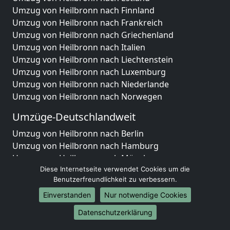
Umzug von Heilbronn nach Finnland
Umzug von Heilbronn nach Frankreich
Umzug von Heilbronn nach Griechenland
Umzug von Heilbronn nach Italien
Umzug von Heilbronn nach Liechtenstein
Umzug von Heilbronn nach Luxemburg
Umzug von Heilbronn nach Niederlande
Umzug von Heilbronn nach Norwegen
Umzüge-Deutschlandweit
Umzug von Heilbronn nach Berlin
Umzug von Heilbronn nach Hamburg
Umzug von Heilbronn nach München
Diese Internetseite verwendet Cookies um die
Umzug von Heilbronn nach Köln
Benutzerfreundlichkeit zu verbessern.
Umzug von Heilbronn nach Frankfurt am Main
Umzug von Heilbronn nach Stuttgart
Einverstanden
Nur notwendige Cookies
Umzug von Heilbronn nach Düsseldorf
Datenschutzerklärung
Umzug von Heilbronn nach Leipzig