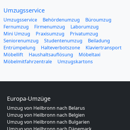
Umzugsservice
Umzugsservice
Behördenumzug
Büroumzug
Fernumzug
Firmenumzug
Laborumzug
Mini Umzug
Praxisumzug
Privatumzug
Seniorenumzug
Studentenumzug
Beiladung
Entrümpelung
Halteverbotszone
Klaviertransport
Möbellift
Haushaltsauflösung
Möbeltaxi
Möbelmitfahrzentrale
Umzugskartons
Europa-Umzüge
Umzug von Heilbronn nach Belarus
Umzug von Heilbronn nach Belgien
Umzug von Heilbronn nach Bulgarien
Umzug von Heilbronn nach Dänemark