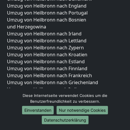
Umzug von Heilbronn nach England
Umzug von Heilbronn nach Portugal
Umzug von Heilbronn nach Bosnien
und Herzegowina
Umzug von Heilbronn nach Irland
Umzug von Heilbronn nach Lettland
Umzug von Heilbronn nach Zypern
Umzug von Heilbronn nach Kroatien
Umzug von Heilbronn nach Estland
Umzug von Heilbronn nach Finnland
Umzug von Heilbronn nach Frankreich
Umzug von Heilbronn nach Griechenland
Umzug von Heilbronn nach Italien
Diese Internetseite verwendet Cookies um die
Umzug von Heilbronn nach Liechtenstein
Benutzerfreundlichkeit zu verbessern.
Umzug von Heilbronn nach Luxemburg
Umzug von Heilbronn nach Niederlande
Einverstanden
Nur notwendige Cookies
Umzug von Heilbronn nach Norwegen
Datenschutzerklärung
Umzüge-Deutschlandweit