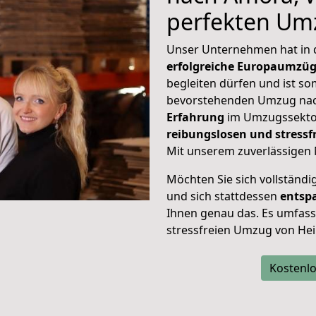
perfekten Um
Unser Unternehmen hat in
erfolgreiche Europaumzü
begleiten dürfen und ist so
bevorstehenden Umzug nac
Erfahrung
im Umzugssektor
reibungslosen und stress
Mit unserem zuverlässigen 
Möchten Sie sich vollständ
und sich stattdessen
entsp
Ihnen genau das. Es umfasst 
stressfreien Umzug von He
Kostenlo