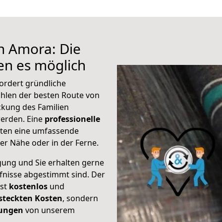
h Amora: Die
n es möglich
ordert gründliche
hlen der besten Route von
ckung des Familien
 werden. Eine
professionelle
eten eine umfassende
er Nähe oder in der Ferne.
gung und Sie erhalten gerne
rfnisse abgestimmt sind. Der
ist
kostenlos
und
steckten Kosten
, sondern
tungen
von unserem