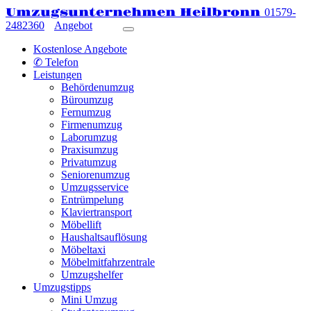
Umzugsunternehmen Heilbronn
01579-
2482360
Angebot
Kostenlose Angebote
✆ Telefon
Leistungen
Behördenumzug
Büroumzug
Fernumzug
Firmenumzug
Laborumzug
Praxisumzug
Privatumzug
Seniorenumzug
Umzugsservice
Entrümpelung
Klaviertransport
Möbellift
Haushaltsauflösung
Möbeltaxi
Möbelmitfahrzentrale
Umzugshelfer
Umzugstipps
Mini Umzug