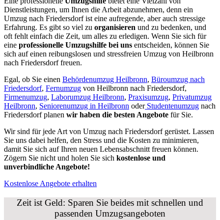
Eine professionelle
Umzugshilfe
bietet eine Vielzahl von
Dienstleistungen, um Ihnen die Arbeit abzunehmen, denn ein
Umzug nach Friedersdorf ist eine aufregende, aber auch stressige
Erfahrung. Es gibt so viel zu
organisieren
und zu bedenken, und
oft fehlt einfach die Zeit, um alles zu erledigen. Wenn Sie sich für
eine
professionelle Umzugshilfe bei uns
entscheiden, können Sie
sich auf einen reibungslosen und stressfreien Umzug von Heilbronn
nach Friedersdorf freuen.
Egal, ob Sie einen
Behördenumzug Heilbronn
,
Büroumzug nach
Friedersdorf
,
Fernumzug
von Heilbronn nach Friedersdorf,
Firmenumzug
,
Laborumzug Heilbronn
,
Praxisumzug
,
Privatumzug
Heilbronn
,
Seniorenumzug in Heilbronn
oder
Studentenumzug
nach
Friedersdorf planen
wir haben die besten Angebote
für Sie.
Wir sind für jede Art von Umzug nach Friedersdorf gerüstet. Lassen
Sie uns dabei helfen, den Stress und die Kosten zu minimieren,
damit Sie sich auf Ihren neuen Lebensabschnitt freuen können.
Zögern Sie nicht und holen Sie sich
kostenlose und
unverbindliche Angebote!
Kostenlose Angebote erhalten
Zeit ist Geld: Sparen Sie beides mit schnellen und
passenden Umzugsangeboten