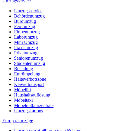
Umzugsservice
Umzugsservice
Behördenumzug
Büroumzug
Fernumzug
Firmenumzug
Laborumzug
Mini Umzug
Praxisumzug
Privatumzug
Seniorenumzug
Studentenumzug
Beiladung
Entrümpelung
Halteverbotszone
Klaviertransport
Möbellift
Haushaltsauflösung
Möbeltaxi
Möbelmitfahrzentrale
Umzugskartons
Europa-Umzüge
Umzug von Heilbronn nach Belarus