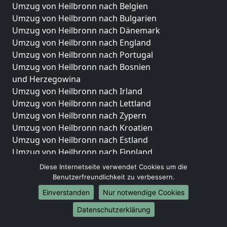
Umzug von Heilbronn nach Belgien
Umzug von Heilbronn nach Bulgarien
Umzug von Heilbronn nach Dänemark
Umzug von Heilbronn nach England
Umzug von Heilbronn nach Portugal
Umzug von Heilbronn nach Bosnien
und Herzegowina
Umzug von Heilbronn nach Irland
Umzug von Heilbronn nach Lettland
Umzug von Heilbronn nach Zypern
Umzug von Heilbronn nach Kroatien
Umzug von Heilbronn nach Estland
Umzug von Heilbronn nach Finnland
Umzug von Heilbronn nach Frankreich
Diese Internetseite verwendet Cookies um die
Umzug von Heilbronn nach Griechenland
Benutzerfreundlichkeit zu verbessern.
Umzug von Heilbronn nach Italien
Einverstanden
Nur notwendige Cookies
Umzug von Heilbronn nach Liechtenstein
Datenschutzerklärung
Umzug von Heilbronn nach Luxemburg
Umzug von Heilbronn nach Niederlande