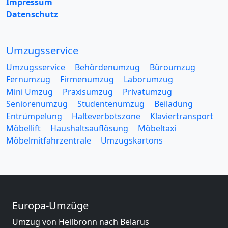
Impressum
Datenschutz
Umzugsservice
Umzugsservice
Behördenumzug
Büroumzug
Fernumzug
Firmenumzug
Laborumzug
Mini Umzug
Praxisumzug
Privatumzug
Seniorenumzug
Studentenumzug
Beiladung
Entrümpelung
Halteverbotszone
Klaviertransport
Möbellift
Haushaltsauflösung
Möbeltaxi
Möbelmitfahrzentrale
Umzugskartons
Europa-Umzüge
Umzug von Heilbronn nach Belarus