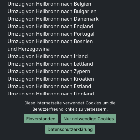
Umzug von Heilbronn nach Belgien
Umzug von Heilbronn nach Bulgarien
Umzug von Heilbronn nach Dänemark
Umzug von Heilbronn nach England
Umzug von Heilbronn nach Portugal
Umzug von Heilbronn nach Bosnien
und Herzegowina
Umzug von Heilbronn nach Irland
Umzug von Heilbronn nach Lettland
Umzug von Heilbronn nach Zypern
Umzug von Heilbronn nach Kroatien
Umzug von Heilbronn nach Estland
Umzug von Heilbronn nach Finnland
Umzug von Heilbronn nach Frankreich
Diese Internetseite verwendet Cookies um die
Umzug von Heilbronn nach Griechenland
Benutzerfreundlichkeit zu verbessern.
Umzug von Heilbronn nach Italien
Einverstanden
Nur notwendige Cookies
Umzug von Heilbronn nach Liechtenstein
Datenschutzerklärung
Umzug von Heilbronn nach Luxemburg
Umzug von Heilbronn nach Niederlande