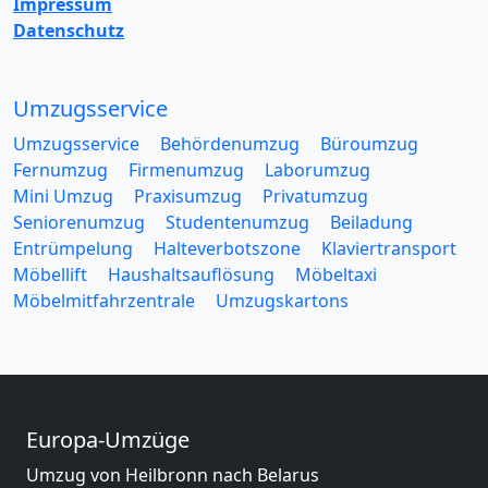
Impressum
Datenschutz
Umzugsservice
Umzugsservice
Behördenumzug
Büroumzug
Fernumzug
Firmenumzug
Laborumzug
Mini Umzug
Praxisumzug
Privatumzug
Seniorenumzug
Studentenumzug
Beiladung
Entrümpelung
Halteverbotszone
Klaviertransport
Möbellift
Haushaltsauflösung
Möbeltaxi
Möbelmitfahrzentrale
Umzugskartons
Europa-Umzüge
Umzug von Heilbronn nach Belarus