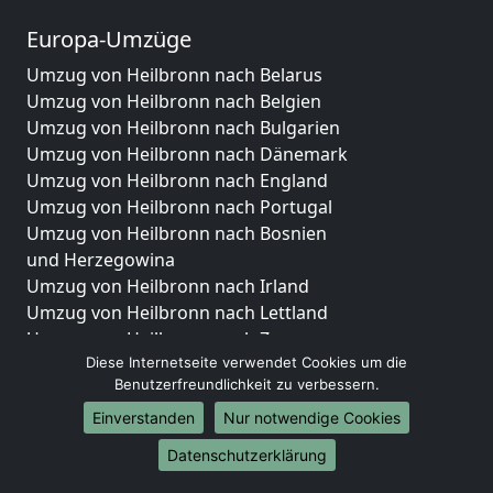
Europa-Umzüge
Umzug von Heilbronn nach Belarus
Umzug von Heilbronn nach Belgien
Umzug von Heilbronn nach Bulgarien
Umzug von Heilbronn nach Dänemark
Umzug von Heilbronn nach England
Umzug von Heilbronn nach Portugal
Umzug von Heilbronn nach Bosnien
und Herzegowina
Umzug von Heilbronn nach Irland
Umzug von Heilbronn nach Lettland
Umzug von Heilbronn nach Zypern
Diese Internetseite verwendet Cookies um die
Umzug von Heilbronn nach Kroatien
Benutzerfreundlichkeit zu verbessern.
Umzug von Heilbronn nach Estland
Umzug von Heilbronn nach Finnland
Einverstanden
Nur notwendige Cookies
Umzug von Heilbronn nach Frankreich
Datenschutzerklärung
Umzug von Heilbronn nach Griechenland