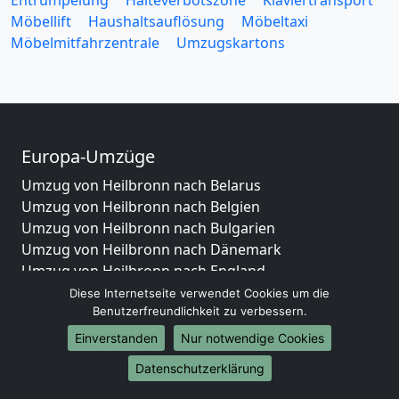
Entrümpelung
Halteverbotszone
Klaviertransport
Möbellift
Haushaltsauflösung
Möbeltaxi
Möbelmitfahrzentrale
Umzugskartons
Europa-Umzüge
Umzug von Heilbronn nach Belarus
Umzug von Heilbronn nach Belgien
Umzug von Heilbronn nach Bulgarien
Umzug von Heilbronn nach Dänemark
Umzug von Heilbronn nach England
Umzug von Heilbronn nach Portugal
Diese Internetseite verwendet Cookies um die
Benutzerfreundlichkeit zu verbessern.
Umzug von Heilbronn nach Bosnien
und Herzegowina
Einverstanden
Nur notwendige Cookies
Umzug von Heilbronn nach Irland
Datenschutzerklärung
Umzug von Heilbronn nach Lettland