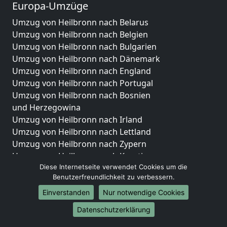
Europa-Umzüge
Umzug von Heilbronn nach Belarus
Umzug von Heilbronn nach Belgien
Umzug von Heilbronn nach Bulgarien
Umzug von Heilbronn nach Dänemark
Umzug von Heilbronn nach England
Umzug von Heilbronn nach Portugal
Umzug von Heilbronn nach Bosnien
und Herzegowina
Umzug von Heilbronn nach Irland
Umzug von Heilbronn nach Lettland
Umzug von Heilbronn nach Zypern
Umzug von Heilbronn nach Kroatien
Diese Internetseite verwendet Cookies um die
Umzug von Heilbronn nach Estland
Benutzerfreundlichkeit zu verbessern.
Umzug von Heilbronn nach Finnland
Umzug von Heilbronn nach Frankreich
Einverstanden
Nur notwendige Cookies
Umzug von Heilbronn nach Griechenland
Datenschutzerklärung
Umzug von Heilbronn nach Italien