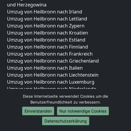
und Herzegowina
Umzug von Heilbronn nach Irland
Umzug von Heilbronn nach Lettland
Umzug von Heilbronn nach Zypern
Umzug von Heilbronn nach Kroatien
Umzug von Heilbronn nach Estland
Umzug von Heilbronn nach Finnland
Umzug von Heilbronn nach Frankreich
Umzug von Heilbronn nach Griechenland
Umzug von Heilbronn nach Italien
Umzug von Heilbronn nach Liechtenstein
Umzug von Heilbronn nach Luxemburg
Umzug von Heilbronn nach Niederlande
Umzug von Heilbronn nach Norwegen
Diese Internetseite verwendet Cookies um die
Benutzerfreundlichkeit zu verbessern.
Umzüge-Deutschlandweit
Einverstanden
Nur notwendige Cookies
Umzug von Heilbronn nach Berlin
Datenschutzerklärung
Umzug von Heilbronn nach Hamburg