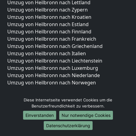
Umzug von Heilbronn nach Lettland
Umzug von Heilbronn nach Zypern
Umzug von Heilbronn nach Kroatien
Umzug von Heilbronn nach Estland
Umzug von Heilbronn nach Finnland
Umzug von Heilbronn nach Frankreich
Umzug von Heilbronn nach Griechenland
Umzug von Heilbronn nach Italien
Umzug von Heilbronn nach Liechtenstein
Umzug von Heilbronn nach Luxemburg
Umzug von Heilbronn nach Niederlande
Umzug von Heilbronn nach Norwegen
Umzüge-Deutschlandweit
Diese Internetseite verwendet Cookies um die
Umzug von Heilbronn nach Berlin
Benutzerfreundlichkeit zu verbessern.
Umzug von Heilbronn nach Hamburg
Einverstanden
Nur notwendige Cookies
Umzug von Heilbronn nach München
Datenschutzerklärung
Umzug von Heilbronn nach Köln
Umzug von Heilbronn nach Frankfurt am Main