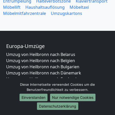
Entrümpelung
Halteverbotszone
Klaviertransport
Möbellift
Haushaltsauflösung
Möbeltaxi
Möbelmitfahrzentrale
Umzugskartons
Europa-Umzüge
Umzug von Heilbronn nach Belarus
Umzug von Heilbronn nach Belgien
Umzug von Heilbronn nach Bulgarien
Umzug von Heilbronn nach Dänemark
Umzug von Heilbronn nach England
Diese Internetseite verwendet Cookies um die
Umzug von Heilbronn nach Portugal
Benutzerfreundlichkeit zu verbessern.
Umzug von Heilbronn nach Bosnien
und Herzegowina
Einverstanden
Nur notwendige Cookies
Umzug von Heilbronn nach Irland
Datenschutzerklärung
Umzug von Heilbronn nach Lettland