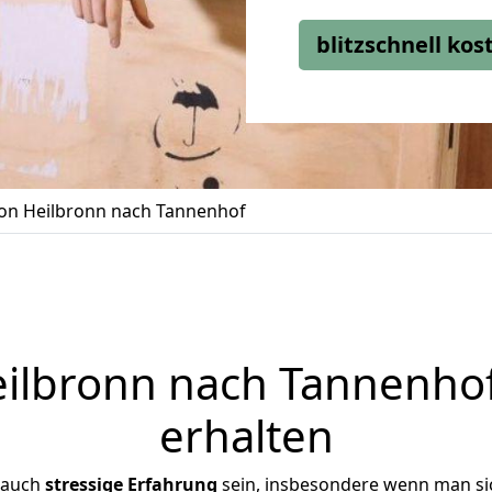
blitzschnell ko
n Heilbronn nach Tannenhof
lbronn nach Tannenhof
erhalten
 auch
stressige
Erfahrung
sein, insbesondere wenn man si