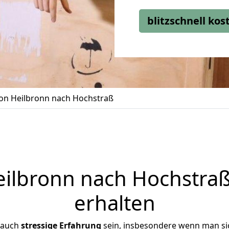
blitzschnell ko
n Heilbronn nach Hochstraß
lbronn nach Hochstraß
erhalten
 auch
stressige
Erfahrung
sein, insbesondere wenn man si