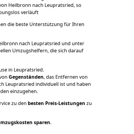
 von Heilbronn nach Leupratsried, so
ibungslos verläuft
nen die beste Unterstützung für Ihren
lbronn nach Leupratsried und unter
llen Umzugshelfern, die sich darauf
se in Leupratsried.
von
Gegenständen
, das Entfernen von
 Leupratsried individuell ist und haben
nden einzugehen.
rvice zu den
besten Preis-Leistungen
zu
Umzugskosten sparen
.