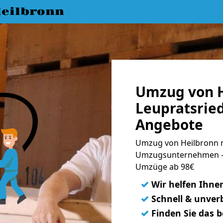
eilbronn
Umzug von H
Leupratsried
Angebote
Umzug von Heilbronn n
Umzugsunternehmen - 
Umzüge ab 98€
✓
Wir helfen Ihne
✓
Schnell & unverb
✓
Finden Sie das 