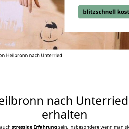
blitzschnell ko
n Heilbronn nach Unterried
ilbronn nach Unterried 
erhalten
 auch
stressige
Erfahrung
sein, insbesondere wenn man si