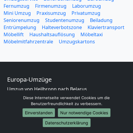
Fernumzug
Firmenumzug
Laborumzug
Mini Umzug
Praxisumzug
Privatumzug
Seniorenumzug
Studentenumzug
Beiladung
Entrümpelung
Halteverbotszone
Klaviertransport
Möbellift
Haushaltsauflösung
Möbeltaxi
Möbelmitfahrzentrale
Umzugskartons
Europa-Umzüge
Umzug von Heilbronn nach Belarus
Umzug von Heilbronn nach Belgien
Diese Internetseite verwendet Cookies um die
Umzug von Heilbronn nach Bulgarien
Benutzerfreundlichkeit zu verbessern.
Umzug von Heilbronn nach Dänemark
Einverstanden
Nur notwendige Cookies
Umzug von Heilbronn nach England
Datenschutzerklärung
Umzug von Heilbronn nach Portugal
Umzug von Heilbronn nach Bosnien