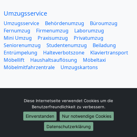
Umzugsservice
Umzugsservice
Behördenumzug
Büroumzug
Fernumzug
Firmenumzug
Laborumzug
Mini Umzug
Praxisumzug
Privatumzug
Seniorenumzug
Studentenumzug
Beiladung
Entrümpelung
Halteverbotszone
Klaviertransport
Möbellift
Haushaltsauflösung
Möbeltaxi
Möbelmitfahrzentrale
Umzugskartons
Diese Internetseite verwendet Cookies um die
Europa-Umzüge
Benutzerfreundlichkeit zu verbessern.
Umzug von Heilbronn nach Belarus
Einverstanden
Nur notwendige Cookies
Umzug von Heilbronn nach Belgien
Datenschutzerklärung
Umzug von Heilbronn nach Bulgarien