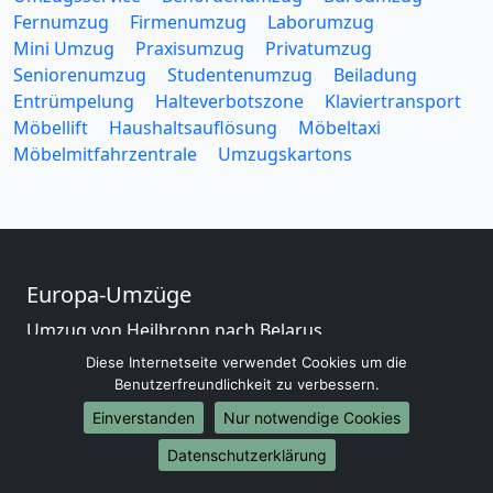
Fernumzug
Firmenumzug
Laborumzug
Mini Umzug
Praxisumzug
Privatumzug
Seniorenumzug
Studentenumzug
Beiladung
Entrümpelung
Halteverbotszone
Klaviertransport
Möbellift
Haushaltsauflösung
Möbeltaxi
Möbelmitfahrzentrale
Umzugskartons
Europa-Umzüge
Umzug von Heilbronn nach Belarus
Umzug von Heilbronn nach Belgien
Diese Internetseite verwendet Cookies um die
Umzug von Heilbronn nach Bulgarien
Benutzerfreundlichkeit zu verbessern.
Umzug von Heilbronn nach Dänemark
Einverstanden
Nur notwendige Cookies
Umzug von Heilbronn nach England
Datenschutzerklärung
Umzug von Heilbronn nach Portugal
Umzug von Heilbronn nach Bosnien