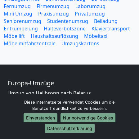
Fernumzug
Firmenumzug
Laborumzug
Mini Umzug
Praxisumzug
Privatumzug
Seniorenumzug
Studentenumzug
Beiladung
Entrümpelung
Halteverbotszone
Klaviertransport
Möbellift
Haushaltsauflösung
Möbeltaxi
Möbelmitfahrzentrale
Umzugskartons
Europa-Umzüge
Umzug von Heilbronn nach Belarus
Umzug von Heilbronn nach Belgien
Diese Internetseite verwendet Cookies um die
Umzug von Heilbronn nach Bulgarien
Benutzerfreundlichkeit zu verbessern.
Umzug von Heilbronn nach Dänemark
Einverstanden
Nur notwendige Cookies
Umzug von Heilbronn nach England
Datenschutzerklärung
Umzug von Heilbronn nach Portugal
Umzug von Heilbronn nach Bosnien