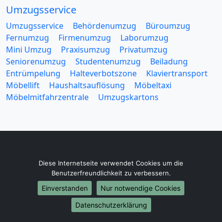
Umzugsservice
Umzugsservice
Behördenumzug
Büroumzug
Fernumzug
Firmenumzug
Laborumzug
Mini Umzug
Praxisumzug
Privatumzug
Seniorenumzug
Studentenumzug
Beiladung
Entrümpelung
Halteverbotszone
Klaviertransport
Möbellift
Haushaltsauflösung
Möbeltaxi
Möbelmitfahrzentrale
Umzugskartons
Europa-Umzüge
Diese Internetseite verwendet Cookies um die
Benutzerfreundlichkeit zu verbessern.
Umzug von Heilbronn nach Belarus
Umzug von Heilbronn nach Belgien
Einverstanden
Nur notwendige Cookies
Umzug von Heilbronn nach Bulgarien
Datenschutzerklärung
Umzug von Heilbronn nach Dänemark