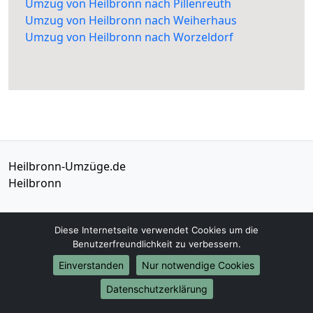
Umzug von Heilbronn nach Pillenreuth
Umzug von Heilbronn nach Weiherhaus
Umzug von Heilbronn nach Worzeldorf
Heilbronn-Umzüge.de
Heilbronn
Tel.:
01579-2482360
Diese Internetseite verwendet Cookies um die
E-Mail:
info@heilbronn-umzuege.de
Benutzerfreundlichkeit zu verbessern.
Einverstanden
Nur notwendige Cookies
Öffnungszeiten:
Mo - Sa: 08:30 - 19:30 Uhr
Datenschutzerklärung
Impressum
Datenschutz