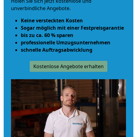
Holen Sie sich jetzt kostenlose und
unverbindliche Angebote.
Keine versteckten Kosten
Sogar möglich mit einer Festpreisgarantie
bis zu ca. 60 % sparen
professionelle Umzugsunternehmen
schnelle Auftragsabwicklung
Kostenlose Angebote erhalten