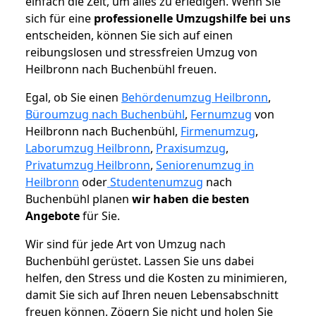
einfach die Zeit, um alles zu erledigen. Wenn Sie
sich für eine
professionelle Umzugshilfe bei uns
entscheiden, können Sie sich auf einen
reibungslosen und stressfreien Umzug von
Heilbronn nach Buchenbühl freuen.
Egal, ob Sie einen
Behördenumzug Heilbronn
,
Büroumzug nach Buchenbühl
,
Fernumzug
von
Heilbronn nach Buchenbühl,
Firmenumzug
,
Laborumzug Heilbronn
,
Praxisumzug
,
Privatumzug Heilbronn
,
Seniorenumzug in
Heilbronn
oder
Studentenumzug
nach
Buchenbühl planen
wir haben die besten
Angebote
für Sie.
Wir sind für jede Art von Umzug nach
Buchenbühl gerüstet. Lassen Sie uns dabei
helfen, den Stress und die Kosten zu minimieren,
damit Sie sich auf Ihren neuen Lebensabschnitt
freuen können.
Zögern Sie nicht und holen Sie