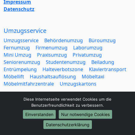
Impressum
Datenschutz
Umzugsservice
Umzugsservice
Behördenumzug
Büroumzug
Fernumzug
Firmenumzug
Laborumzug
Mini Umzug
Praxisumzug
Privatumzug
Seniorenumzug
Studentenumzug
Beiladung
Entrümpelung
Halteverbotszone
Klaviertransport
Möbellift
Haushaltsauflösung
Möbeltaxi
Möbelmitfahrzentrale
Umzugskartons
Diese Internetseite verwendet Cookies um die
Benutzerfreundlichkeit zu verbessern.
Einverstanden
Nur notwendige Cookies
Europa-Umzüge
Datenschutzerklärung
Umzug von Heilbronn nach Belarus